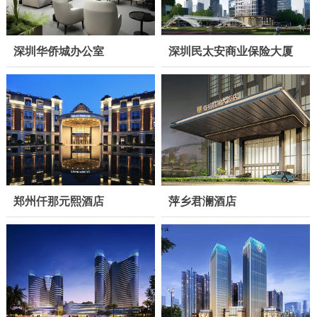
深圳民太安商业保险大厦
深圳华侨城办公室
郑州仟那元熙酒店
萍乡君澜酒店