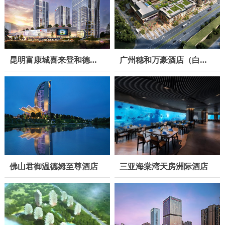
昆明富康城喜来登和德尔塔酒店
广州穗和万豪酒店（白云机场）
三亚海棠湾天房洲际酒店
佛山君御温德姆至尊酒店