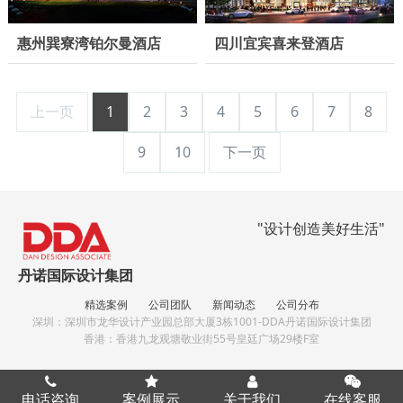
惠州巽寮湾铂尔曼酒店
四川宜宾喜来登酒店
上一页
1
2
3
4
5
6
7
8
9
10
下一页
"设计创造美好生活"
丹诺国际设计集团
精选案例
公司团队
新闻动态
公司分布
深圳：深圳市龙华设计产业园总部大厦3栋1001-DDA丹诺国际设计集团
香港：香港九龙观塘敬业街55号皇廷广场29楼F室
备案号：粤ICP备17285827号
电话咨询
案例展示
关于我们
在线客服