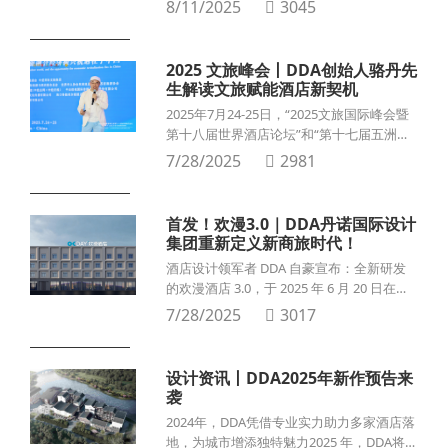
8/11/2025
3045
域酒店业的新标杆。此次改造不仅实现了房
价翻倍、入住率显著提升（常年平均70%以
上），更将深厚的地域文化与现代设计完美
2025 文旅峰会丨DDA创始人骆丹先
融合。让我们一同探寻这座约5万平米豪华
生解读文旅赋能酒店新契机
五星级酒店的焕新亮点。
2025年7月24-25日，“2025文旅国际峰会暨
第十八届世界酒店论坛”和“第十七届五洲钻
石奖颁奖盛典”在中国海口鲁能希尔顿酒店隆
7/28/2025
2981
重举办。
首发！欢漫3.0｜DDA丹诺国际设计
集团重新定义新商旅时代！
酒店设计领军者 DDA 自豪宣布：全新研发
的欢漫酒店 3.0，于 2025 年 6 月 20 日在长
沙正式发布！
7/28/2025
3017
设计资讯丨DDA2025年新作预告来
袭
2024年，DDA凭借专业实力助力多家酒店落
地，为城市增添独特魅力2025 年，DDA将火