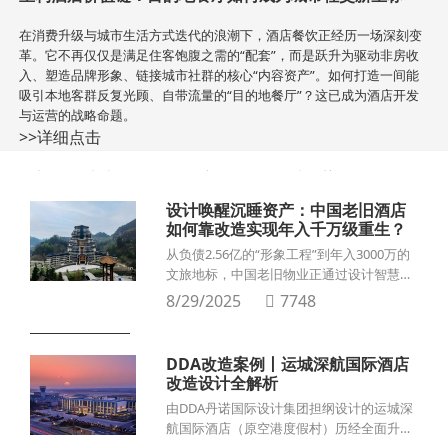
在消费升级与城市生活方式迭代的浪潮下，酒店餐饮正经历一场深刻变
革。它不再仅仅是满足住客饱腹之需的“配套”，而是跃升为驱动非房收
入、塑造品牌形象、链接城市社群的核心“内容资产”。如何打造一间能
吸引本地客群反复光顾、自带流量的“目的地餐厅”？这已成为酒店开发
与运营的战略命题。
>>详细点击
全部 /
大事记 /
集团新闻 /
设计趋势 /
设计唤醒沉睡资产：中国老旧酒店
如何靠改造实现年入千万级重生？
从负债2.56亿的“形象工程”到年入3000万的
文旅地标，中国老旧物业正通过设计智慧实
现华丽转身。贵州独山县，一座曾因资金链
8/29/2025
7748
断裂而荒废的“天下第一水司楼”如今灯火通
明。2025年5月正式开业以来，这座被网友
称为“最强烂尾楼”的建筑以“紫林山豪利维拉
DDA改造案例丨运城深航国际酒店
酒店”的新身份重生，累计接待游客已突破2
改造设计全解析
万人次。在酒店行业存量竞争白热化的今
由DDA丹诺国际设计集团担纲设计的运城深
天，这样的改造奇迹并非个例。
航国际酒店（原空港度假村）历经全面升级
改造，以崭新面貌屹立于河东大地，成为区