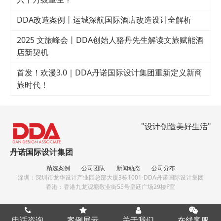
DDA改造案例丨运城深航国际酒店改造设计全解析
2025 文旅峰会丨DDA创始人骆丹先生解读文旅赋能酒
店新契机
首发！欢漫3.0｜DDA丹诺国际设计集团重新定义新商
旅时代！
"设计创造美好生活"
丹诺国际设计集团
精选案例
公司团队
新闻动态
公司分布
深圳：深圳市龙华设计产业园总部大厦3栋1001-DDA丹诺国际设计集团
香港：香港九龙观塘敬业街55号皇廷广场29楼F室
备案号：粤ICP备17285827号
电话咨询
案例展示
关于我们
在线客服