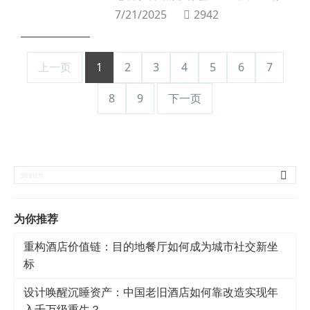
力全开迎来酒店设计新高峰全球多地布局，
7/21/2025
2942
多个新作蓄势待发从奢华度假酒店到独具特
色的生活方式酒店从国际知名度假胜地，到
活力都市核心区都将有 DDA 精心雕琢的佳
作呈现以下为部分令人翘首以盼的重点项目
上一页
1
2
3
4
5
6
7
8
9
下一页
为你推荐
重构酒店价值链：目的地餐厅如何成为城市社交新坐
标
设计唤醒沉睡资产：中国老旧酒店如何靠改造实现年
入千万级重生？