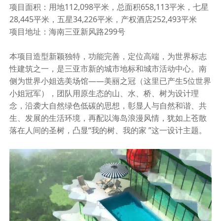
项目
面积：用地
112
,
098
平米，总面积
658
,
113
平米，七星
28
,
445
平米，五星
34
,
226
平米，产权酒店
252
,
493
平米
项目
地址：海南三亚新风路
299
号
本项目造型新颖独特，功能完善，定位高端，为世界标志
性建筑之一，是三亚市新的城市地标和城市活动中心。南
侧为世界小姐选美场馆
——美丽之冠（这里已产生
5
位世界
小姐冠军），团队用原生态的山、水、桥、树为设计理
念，沿袭大自然绿色低碳的思想，彰显人与自然和谐、共
生、发展的生活环境，再配以海岛浪漫风情，犹如上苍散
落在人间的圣树，凸显“我的树、我的家 ”这一设计主题。