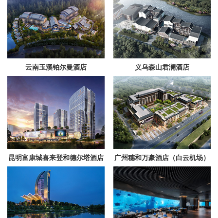
云南玉溪铂尔曼酒店
义乌森山君澜酒店
昆明富康城喜来登和德尔塔酒店
广州穗和万豪酒店（白云机场）