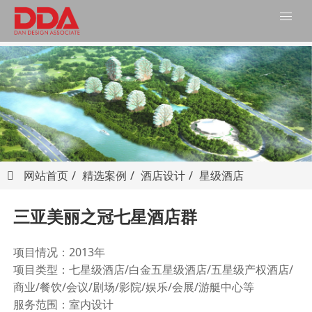
网站首页
精选案例
酒店设计
星级酒店
三亚美丽之冠七星酒店群
项目情况：
2013
年
项目类型：七星级酒店
/
白金五星级酒店
/
五星级产权酒店
/
商业
/
餐饮
/
会议
/
剧场
/
影院
/
娱乐
/
会展
/
游艇中心等
服务范围：室内设计