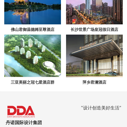
佛山君御温德姆至尊酒店
长沙世景广场皇冠假日酒店
萍乡君澜酒店
三亚美丽之冠七星酒店群
"设计创造美好生活"
丹诺国际设计集团