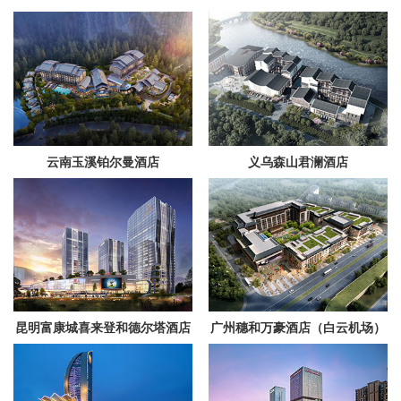
云南玉溪铂尔曼酒店
义乌森山君澜酒店
昆明富康城喜来登和德尔塔酒店
广州穗和万豪酒店（白云机场）