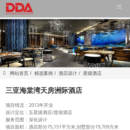
网站首页
精选案例
酒店设计
星级酒店
三亚海棠湾天房洲际酒店
项目情况：
2013
年开业
设计定位：五星级酒店
/
度假酒店
服务范围：深化设计
项目
面积：酒店部分
75
,
151
平方米
,
别墅部分
19
,
709
方米