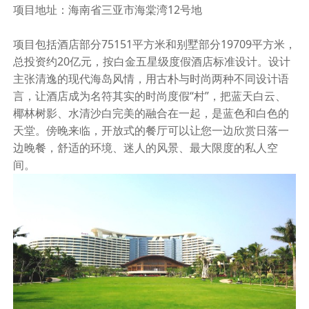
项目
地址：海南省三亚市海棠湾
12
号地
项目包括酒店部分
75151
平方米和别墅部分
19709
平方米，
总投资约
20
亿元，按白金五星级度假酒店标准设计。设计
主张清逸的现代海岛风情，用古朴与时尚两种不同设计语
言，让酒店成为名符其实的时尚度假
“
村
”
，把蓝天白云、
椰林树影、水清沙白完美的融合在一起，是蓝色和白色的
天堂。傍晚来临，开放式的餐厅可以让您一边欣赏日落一
边晚餐，舒适的环境、迷人的风景、最大限度的私人空
间。