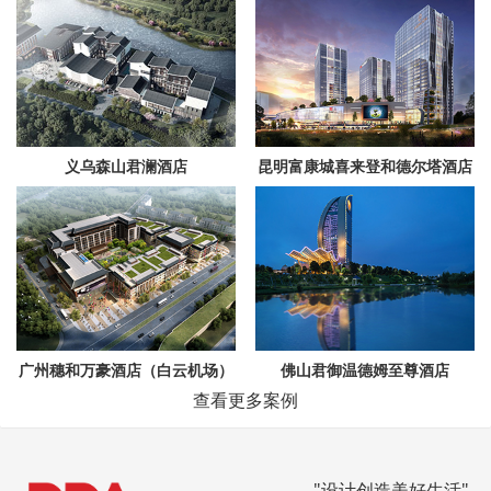
义乌森山君澜酒店
昆明富康城喜来登和德尔塔酒店
广州穗和万豪酒店（白云机场）
佛山君御温德姆至尊酒店
查看更多案例
"设计创造美好生活"