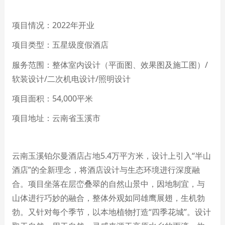
项目情况：
2022
年开业
项目类型：五星级度假酒店
服务范围：整体室内设计（平面图、效果图及施工图）
/
软装设计
/
二次机电设计
/
照明设计
项目
面积
：54,000
平米
项目
地址：云南省玉溪市
云南玉溪铂尔曼酒店占地
5.4
万平方米，设计上引入
“
半山
酒店
”
的全新理念，将酒店设计与生态环境进行深度融
合。项目坐落在层峦叠翠的自然山景中，因地制宜，与
山体进行巧妙的融合，整体外观如同雄鹰展翅，生机勃
勃。又针对每个季节，以本地植物打造
“
四季花城
”
。设计