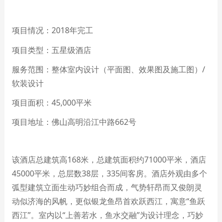
项目情况：
2018
年完工
项目类型：五星级酒店
服务范围：整体室内设计（平面图、效果图及施工图）
/
软装设计
项目
面积
：45,000
平米
项目
地址：佛山高明沿江中路
662
号
该酒店总建筑高
168
米，总建筑面积约
71000
平米，酒店
45000
平米，总层数
38
层，
335
间客房。酒店外观由多个
弧型建筑立面生动巧妙组合而成，气势轩昂而又俊朗灵
动似济海的风帆，更似银龙鱼昂首欢跃西江，寓意
“
鱼跃
西江
”
。室内以
“
上善若水，鱼水交融
”
为设计理念，巧妙