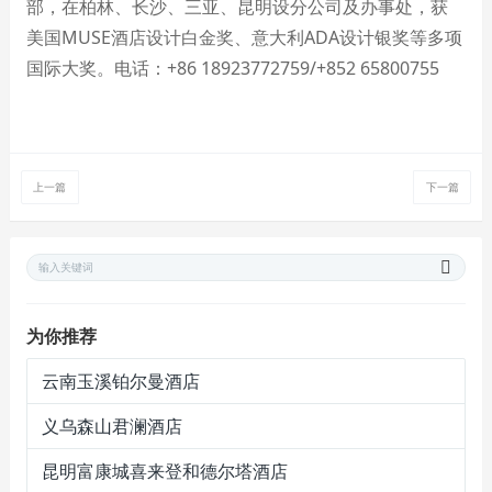
部，在柏林、长沙、三亚、昆明设分公司及办事处，获
美国
MUSE
酒店设计白金奖、意大利
ADA
设计银奖等多项
国际大奖。电话：
+86 18923772759/+852 65800755
上一篇
下一篇
为你推荐
云南玉溪铂尔曼酒店
义乌森山君澜酒店
昆明富康城喜来登和德尔塔酒店