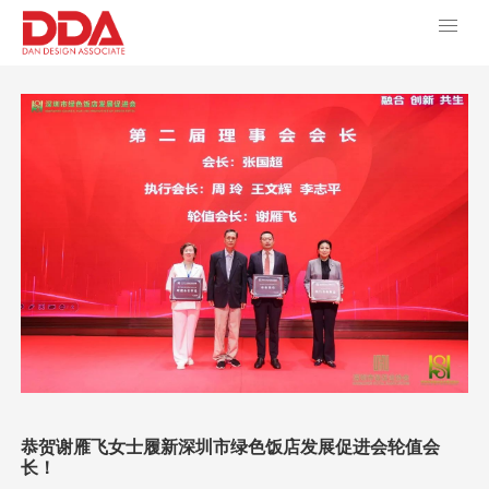
恭贺谢雁飞女士履新深圳市绿色饭店发展促进会轮值会
长！