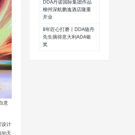
DDA丹诺国际集团作品
柳州深航鹏逸酒店隆重
开业
8年匠心打磨丨DDA骆丹
先生摘得意大利ADA银
奖
自意
家设计
80天